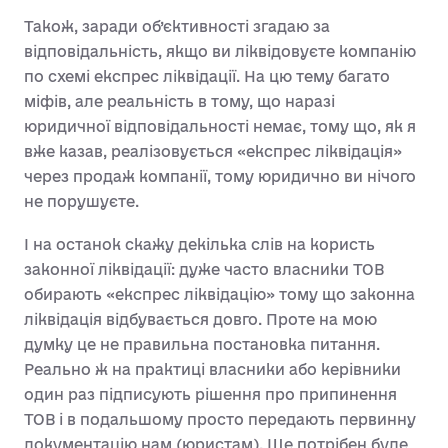
Також, заради об’єктивності згадаю за
відповідальність, якщо ви ліквідовуєте компанію
по схемі експрес ліквідації. На цю тему багато
міфів, але реальність в тому, що наразі
юридичної відповідальності немає, тому що, як я
вже казав, реалізовується «експрес ліквідація»
через продаж компанії, тому юридично ви нічого
не порушуєте.
І на останок скажу декілька слів на користь
законної ліквідації: дуже часто власники ТОВ
обирають «експрес ліквідацію» тому що законна
ліквідація відбувається довго. Проте на мою
думку це не правильна постановка питання.
Реально ж на практиці власники або керівники
один раз підписують рішення про припинення
ТОВ і в подальшому просто передають первинну
документацію нам (юристам). Ще потрібен буде