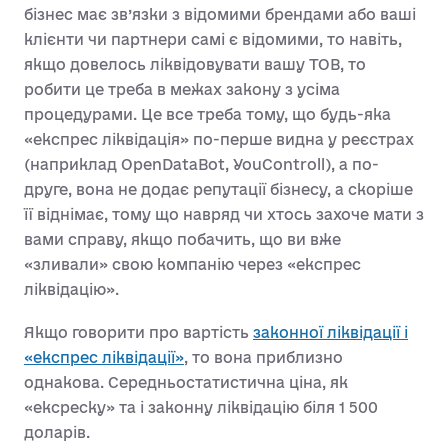
бізнес має зв’язки з відомими брендами або ваші
клієнти чи партнери самі є відомими, то навіть,
якщо довелось ліквідовувати вашу ТОВ, то
робити це треба в межах закону з усіма
процедурами. Це все треба тому, що будь-яка
«експрес ліквідація» по-перше видна у реєстрах
(наприклад OpenDataBot, YouControll), а по-
друге, вона не додає репутації бізнесу, а скоріше
її віднімає, тому що навряд чи хтось захоче мати з
вами справу, якщо побачить, що ви вже
«зливали» свою компанію через «експрес
ліквідацію».
Якщо говорити про вартість
законної ліквідації і
«експрес ліквідації»
, то вона приблизно
однакова. Середньостатистична ціна, як
«ексреску» та і законну ліквідацію біля 1 500
доларів.