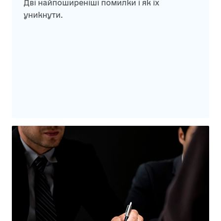
Дві найпоширеніші помилки і як їх
уникнути.