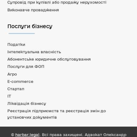
Супровід при купівлі або продажу нерухомості
Виконавче провадження
Послуги бізнесу
Податки
Інтелектуальна власність
Абонентське юридичне обслуговування
Послуги для ФОП
Агро
E-commerce
Стартап
IT
Ліквідація бізнесу
Реєстрація підприємств та реєстрація змін до
установчих документів
©
harbar.legal
. Всі права захищені. Адвокат Олександр