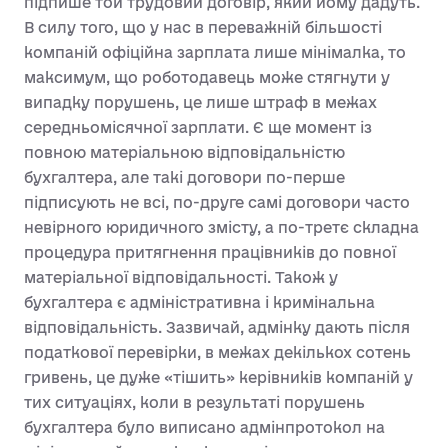
підпише той трудовий договір, який йому дадуть.
В силу того, що у нас в переважній більшості
компаній офіційна зарплата лише мінімалка, то
максимум, що роботодавець може стягнути у
випадку порушень, це лише штраф в межах
середньомісячної зарплати. Є ще момент із
повною матеріальною відповідальністю
бухгалтера, але такі договори по-перше
підписують не всі, по-друге самі договори часто
невірного юридичного змісту, а по-третє складна
процедура притягнення працівників до повної
матеріальної відповідальності. Також у
бухгалтера є адміністративна і кримінальна
відповідальність. Зазвичай, адмінку дають після
податкової перевірки, в межах декількох сотень
гривень, це дуже «тішить» керівників компаній у
тих ситуаціях, коли в результаті порушень
бухгалтера було виписано адмінпротокол на