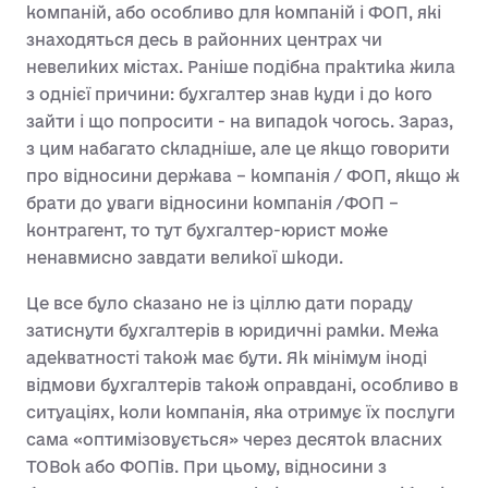
компаній, або особливо для компаній і ФОП, які
знаходяться десь в районних центрах чи
невеликих містах. Раніше подібна практика жила
з однієї причини: бухгалтер знав куди і до кого
зайти і що попросити - на випадок чогось. Зараз,
з цим набагато складніше, але це якщо говорити
про відносини держава – компанія / ФОП, якщо ж
брати до уваги відносини компанія /ФОП –
контрагент, то тут бухгалтер-юрист може
ненавмисно завдати великої шкоди.
Це все було сказано не із ціллю дати пораду
затиснути бухгалтерів в юридичні рамки. Межа
адекватності також має бути. Як мінімум іноді
відмови бухгалтерів також оправдані, особливо в
ситуаціях, коли компанія, яка отримує їх послуги
сама «оптимізовується» через десяток власних
ТОВок або ФОПів. При цьому, відносини з