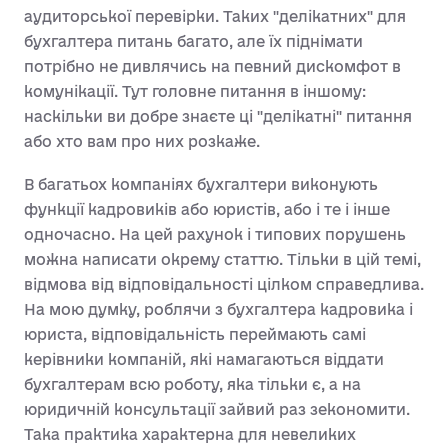
аудиторської перевірки. Таких "делікатних" для
бухгалтера питань багато, але їх піднімати
потрібно не дивлячись на певний дискомфот в
комунікації. Тут головне питання в іншому:
наскільки ви добре знаєте ці "делікатні" питання
або хто вам про них розкаже.
В багатьох компаніях бухгалтери виконують
функції кадровиків або юристів, або і те і інше
одночасно. На цей рахунок і типових порушень
можна написати окрему статтю. Тільки в цій темі,
відмова від відповідальності цілком справедлива.
На мою думку, роблячи з бухгалтера кадровика і
юриста, відповідальність переймають самі
керівники компаній, які намагаються віддати
бухгалтерам всю роботу, яка тільки є, а на
юридичній консультації зайвий раз зекономити.
Така практика характерна для невеликих