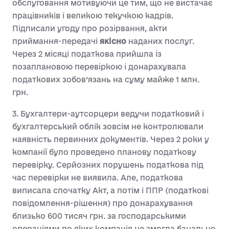
обслуговання мотивуючи це тим, що не вистачає
працівників і великою текучкою кадрів.
Підписали угоду про розірвання, акти
приймання-передачі
якісно
наданих послуг.
Через 2 місяці податкова прийшла із
позаплановою перевіркою і донарахувала
податкових зобов’язань на суму майже 1 млн.
грн.
3. Бухгалтери-аутсорцери ведучи податковий і
бухгалтерський облік зовсім не контролювали
наявність первинних документів. Через 2 роки у
компанії було проведено планову податкову
перевірку. Серйозних порушень податкова під
час перевірки не виявила. Але, податкова
виписала спочатку Акт, а потім і ППР (податкові
повідомлення-рішення) про донарахування
близько 600 тисяч грн. за господарськими
операціями по яких компанія не змогла банально