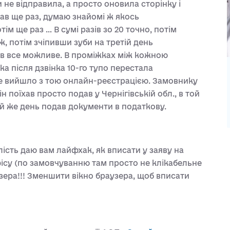
 не відправила, а просто оновила сторінку і
вав ще раз, думаю знайомі ж якось
тім ще раз … В сумі разів зо 20 точно, потім
, потім зчіпивши зуби на третій день
бив все можливе. В проміжках між кожною
а після дзвінка 10-го тупо перестала
а не вийшло з тою онлайн-реєстрацією. Замовнику
н поїхав просто подав у Чернігівській обл., в той
й же день подав документи в податкову.
ість даю вам лайфхак, як вписати у заяву на
су (по замовчуванню там просто не клікабельне
узера!!! Зменшити вікно браузера, щоб вписати