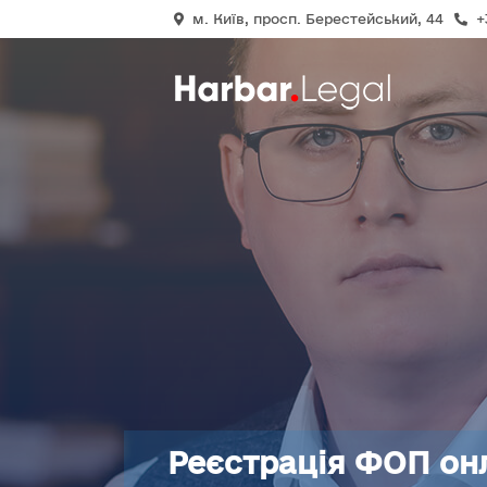
м. Київ, просп. Берестейський, 44
+
Реєстрація ФОП онл