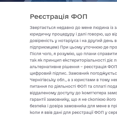
Реєстрація ФОП
Звертається недавно до мене людина із 
юридичну процедуру і далі говорю, що ві
довіреність у нотаріуса і на другий день
підприємцем) При цьому уточнюю де проп
Після чого, я розумію, що плани справит
так як принцип екстериторіальності діє 
альтернативне рішення – реєстрація ФО
цифровий підпис. Замовник погоджується,
Чернігівську обл., а з юристами в тому н
питання по діяльності ФОП та сплаті под
віддаленому доступу до комп’ютера замо
гарантії замовнику, що я не скопіюю його 
безпека і довіра замовника для мене в прі
коли я ввів дані для реєстрації ФОП у се