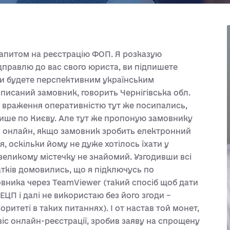
запитом на реєстрацію ФОП. Я розказую
дправлю до вас свого юриста, ви підпишете
 ви будете перспективним українським
исаний замовник, говорить Чернігівська обл.
и враження оперативністю тут же посипались,
лише по Києву. Але тут же пропоную замовнику
П онлайн, якщо замовник зробить електронний
 оскільки йому не дуже хотілось їхати у
евеликому містечку не знайомий. Узгодивши всі
атків домовились, що я підключусь по
вника через TeamViewer (такий спосіб щоб дати
ЕЦП і далі не використаю без його згоди –
оритеті в таких питаннях). І от настав той монет,
рвіс онлайн-реєстрації, зробив заяву на спрощену