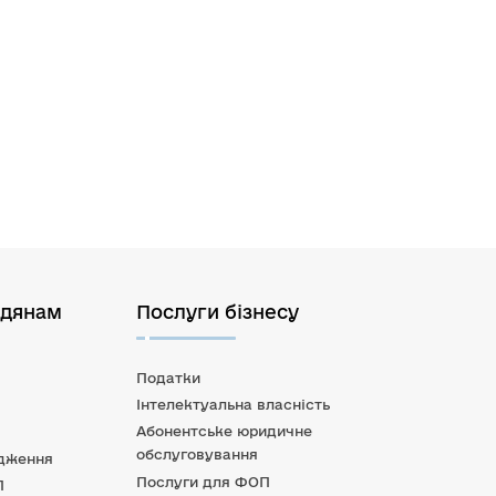
адянам
Послуги бізнесу
Податки
Інтелектуальна власність
Абонентське юридичне
обслуговування
дження
Послуги для ФОП
П