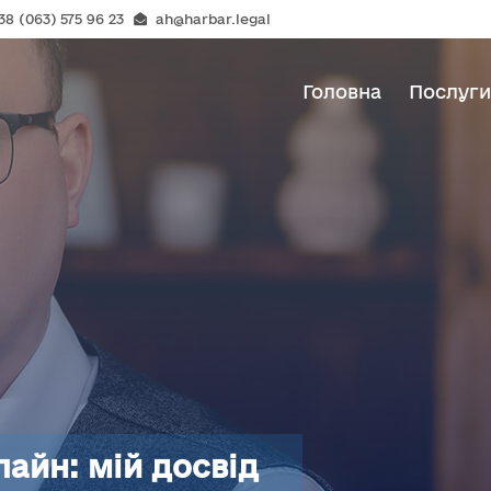
38 (063) 575 96 23
ah@harbar.legal
Головна
Послуг
айн: мій досвід