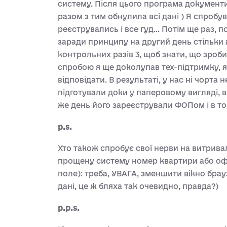
систему. Після цього програма документи
разом з тим обнулила всі дані ) Я спробу
реєструвались і все гуд… Потім ще раз, по
заради принципу на другий день стільки ж
контрольних разів 3, щоб знати, що зро
спробою я ще доколупав тех-підтримку, як
відповідати. В результаті, у нас ні чорт
підготували доки у паперовому вигляді, ві
же день його зареєстрували ФОПом і в то
p.s.
Хто також спробує свої нерви на витривал
прощену систему номер квартири або офі
поле): треба, УВАГА, зменшити вікно бра
дані, це ж бляха так очевидно, правда?)
p.p.s.