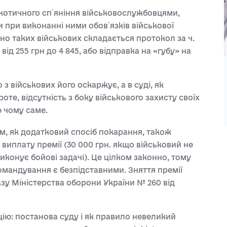
ркотичного сп`яніння військовослужбовцями,
 при виконанні ними обов`язків військової
о таких військових складається протокол за ч.
від 255 грн до 4 845, або відправка на «губу» на
 військових його оскаржує, а в суді, як
оте, відсутність з боку військового захисту своїх
 чому саме.
м, як додатковий спосіб покарання, також
виплату премії (30 000 грн. якщо військовий не
виконує бойові задачі). Це цілком законно, тому
командування є безпідставними. Зняття премії
азу Міністерства оборони України № 260 від
цію: постанова суду і як правило невеликий