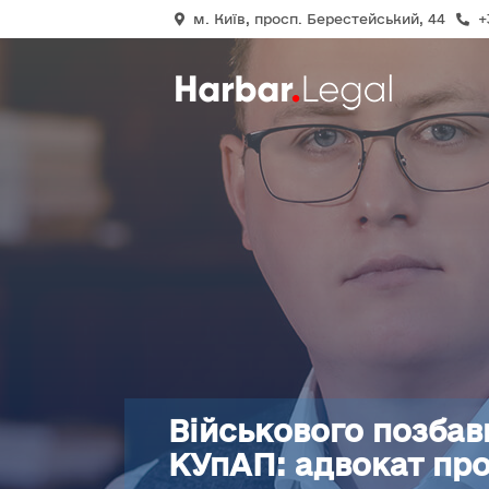
м. Київ, просп. Берестейський, 44
+
Військового позбавил
КУпАП: адвокат про