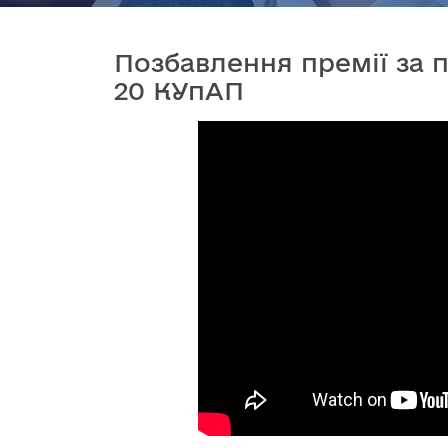
Позбавлення премії за п`я
20 КУпАП