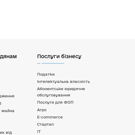
адянам
Послуги бізнесу
Податки
Інтелектуальна власність
Абонентське юридичне
обслуговування
дження
Послуги для ФОП
П
Агро
 майна
E-commerce
Стартап
IT
их від