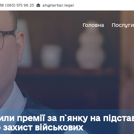
38 (063) 575 96 23
ah@harbar.legal
Головна
Послуг
и премії за п`янку на підставі
 захист військових