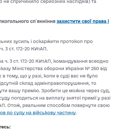
 не спричинило серйозних наслідків) та
алкогольного сп`янніння
захистити свої права і
ьних зусиль і оскаржити протокол про
. 3 ст. 172-20 КУпАП.
а ч. 3 ст. 172-20 КУпАП, командування всеодно
Наказу Міністерства оборони України № 260 від
в тому, що у разі, коли в суді вас не було
відсутній склад адмінправопорушення, то
ути вашу премію. Зробити це можна через суд,
уду погодиться на виплату знятої премії у разі
УпАП. Отож, реальним способом повернути свою
ов до суду на військову частину
.
тесь: