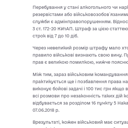
Перебування у стані алкогольного чи на
резервістами або військовозобов`язаними
служби є адмінправопорушенням. Відносн
3 ст. 172-20 КУпАП. Штраф за цією статтею 
строк від 7 до 10 діб.
Через невеликий розмір штрафу мало хто з
правило військові визнають свою вину. Пр
прав є великою помилкою, нижче поясню
Між тим, зараз військовим командування
практикується ще і позбавлення права на 
виконує бойові задачі і 100 тис грн якщо 
всі розмови про незаконність таких дій 
відбувається за розділом 16 пункту 5 Нак
07.06.2018 р.
Врезультаті, кожен військовий має ситуа