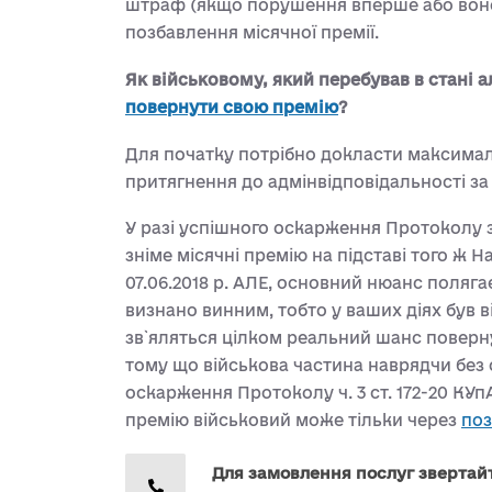
штраф (якщо порушення вперше або воно
позбавлення місячної премії.
Як військовому, який перебував в стані 
повернути свою премію
?
Для початку потрібно докласти максимал
притягнення до адмінвідповідальності за ч
У разі успішного оскарження Протоколу з
зніме місячні премію на підставі того ж 
07.06.2018 р. АЛЕ, основний нюанс полягає 
визнано винним, тобто у ваших діях був 
зв`яляться цілком реальний шанс поверн
тому що військова частина наврядчи без с
оскарження Протоколу ч. 3 ст. 172-20 К
премію військовий може тільки через
поз
Для замовлення послуг звертай