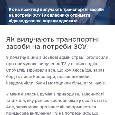
Як на практиці вилучають транспортні засоби
на потреби ЗСУ і як власнику отримати
відшкодування: поради адвоката
Як вилучають транспортні
засоби на потреби ЗСУ
З початку війни військові адміністрації оголосили
про примусове вилучення ТЗ у п’яних водіїв.
Спочатку відбирали все, що хоч якось їде, зараз
беруть лише кросовери, позашляховики,
квадроцикли, буси і мотоцикли більше 150 кубів.
У мене є власна думка з приводу НЕ законності
таких дій, яку раніше висловлював у своїй статті.
Але, зараз мова про інше: як оформляється
примусове вилучення ТЗ на потреби ЗСУ, що